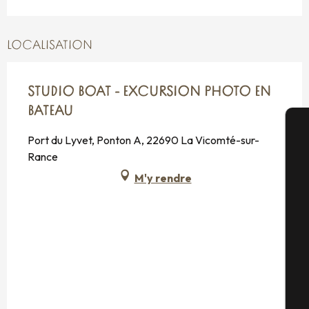
LOCALISATION
STUDIO BOAT - EXCURSION PHOTO EN
BATEAU
Port du Lyvet, Ponton A, 22690 La Vicomté-sur-
A
Rance
M'y rendre
Sé
G