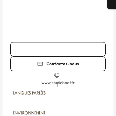
Bi
07 50 54 52
▒▒
Contactez-nous
www.studioboat.fr
LANGUES PARLÉES
LANGUES PARLÉES
ENVIRONNEMENT
ENVIRONNEMENT