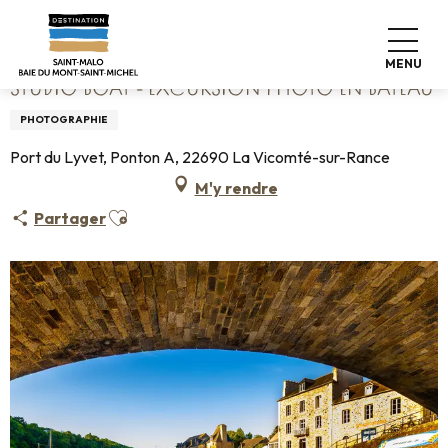
Aller
Accueil
Studio Boat - Excursion photo en bateau
au
contenu
MENU
principal
STUDIO BOAT - EXCURSION PHOTO EN BATEAU
PHOTOGRAPHIE
Port du Lyvet, Ponton A, 22690 La Vicomté-sur-Rance
M'y rendre
Ajouter aux favoris
Partager