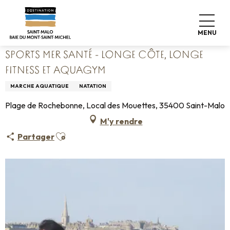
Aller
Accueil
au
Sports Mer Santé - Longe Côte, Longe Fitness et Aquagym
contenu
MENU
principal
SPORTS MER SANTÉ - LONGE CÔTE, LONGE
FITNESS ET AQUAGYM
MARCHE AQUATIQUE
NATATION
Plage de Rochebonne, Local des Mouettes, 35400 Saint-Malo
M'y rendre
Ajouter aux favoris
Partager