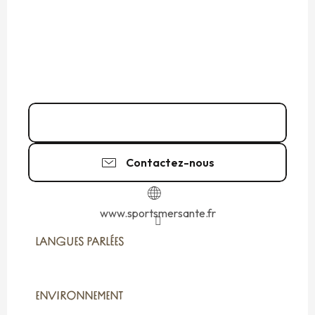
02 23 17 99
▒▒
Contactez-nous
www.sportsmersante.fr
LANGUES PARLÉES
LANGUES PARLÉES
ENVIRONNEMENT
ENVIRONNEMENT