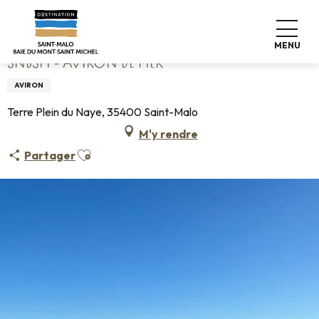
Aller
Accueil
SNBSM - Aviron de mer
au
contenu
MENU
principal
SNBSM - AVIRON DE MER
AVIRON
Terre Plein du Naye, 35400 Saint-Malo
M'y rendre
Ajouter aux favoris
Partager