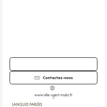
02 99 56 90
▒▒
Contactez-nous
www.ville-saint-malo.fr
LANGUES PARLÉES
LANGUES PARLÉES