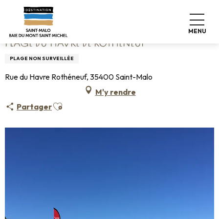
Aller
Accueil
Plage du Havre de Rothéneuf
au
contenu
MENU
principal
PLAGE DU HAVRE DE ROTHÉNEUF
PLAGE NON SURVEILLÉE
Rue du Havre Rothéneuf, 35400 Saint-Malo
M'y rendre
Ajouter aux favoris
Partager