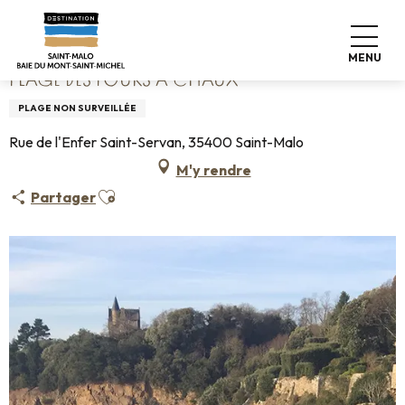
Aller
Accueil
Plage des Fours à Chaux
au
contenu
MENU
principal
PLAGE DES FOURS À CHAUX
PLAGE NON SURVEILLÉE
Rue de l'Enfer Saint-Servan, 35400 Saint-Malo
M'y rendre
Ajouter aux favoris
Partager