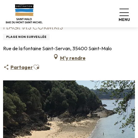
Aller
Accueil
Plage des Corbières
au
contenu
MENU
principal
PLAGE DES CORBIÈRES
PLAGE NON SURVEILLÉE
Rue de la fontaine Saint-Servan, 35400 Saint-Malo
M'y rendre
Ajouter aux favoris
Partager