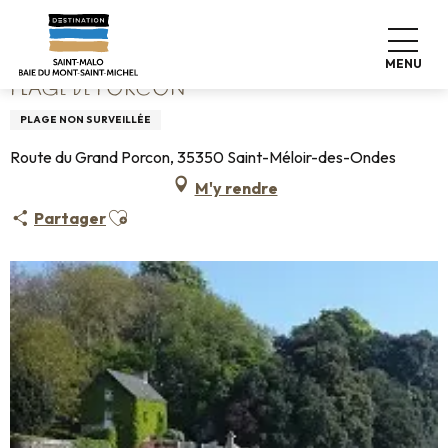
Aller
Accueil
Plage de Porcon
au
contenu
MENU
principal
PLAGE DE PORCON
PLAGE NON SURVEILLÉE
Route du Grand Porcon, 35350 Saint-Méloir-des-Ondes
M'y rendre
Ajouter aux favoris
Partager