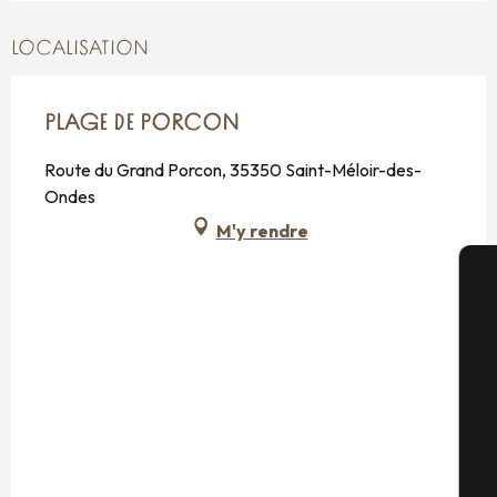
LOCALISATION
PLAGE DE PORCON
Route du Grand Porcon, 35350 Saint-Méloir-des-
Ondes
M'y rendre
A
Sé
G