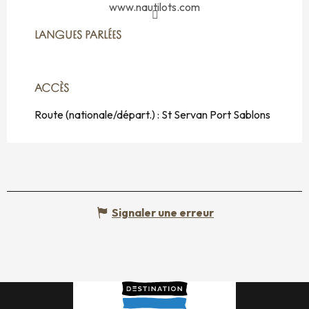
www.nautilots.com
LANGUES PARLÉES
LANGUES PARLÉES
ACCÈS
ACCÈS
Route (nationale/départ.) : St Servan Port Sablons
Signaler une erreur