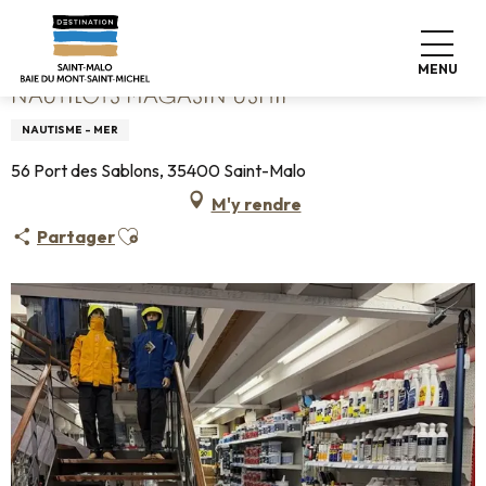
Aller
Accueil
Nautilots Magasin Uship
au
contenu
MENU
principal
NAUTILOTS MAGASIN USHIP
NAUTISME - MER
56 Port des Sablons, 35400 Saint-Malo
M'y rendre
Ajouter aux favoris
Partager