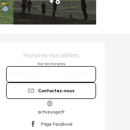
+ 6
OUVERTURE ET COORDONNÉ
Horaires non définis
Voir les horaires
07 49 57 49
▒▒
Contactez-nous
activeyoga.fr
Page Facebook