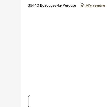
35440 Bazouges-la-Pérouse
M'y rendre
07 49 57 49
▒▒