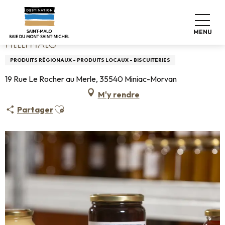
Aller
Accueil
Melli'Malo
au
contenu
MENU
principal
MELLI'MALO
PRODUITS RÉGIONAUX - PRODUITS LOCAUX - BISCUITERIES
19 Rue Le Rocher au Merle, 35540 Miniac-Morvan
M'y rendre
Ajouter aux favoris
Partager