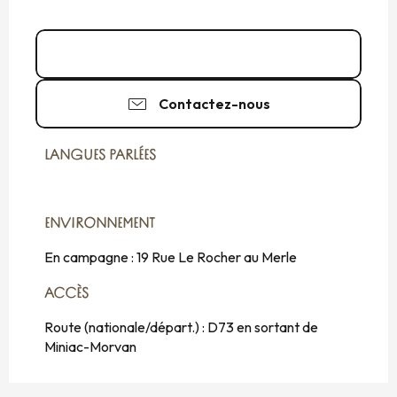
07 49 70 40
▒▒
Contactez-nous
LANGUES PARLÉES
LANGUES PARLÉES
ENVIRONNEMENT
ENVIRONNEMENT
En campagne :
19 Rue Le Rocher au Merle
ACCÈS
ACCÈS
Route (nationale/départ.) : D73 en sortant de
Miniac-Morvan