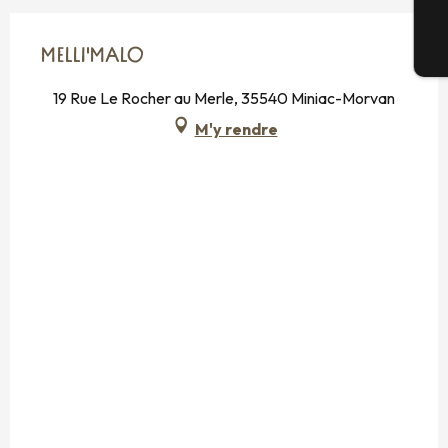
Bi
MELLI'MALO
19 Rue Le Rocher au Merle, 35540 Miniac-Morvan
M'y rendre