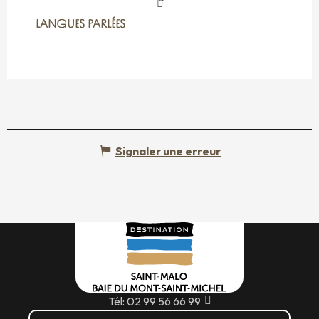
LANGUES PARLÉES
LANGUES PARLÉES
Signaler une erreur
Tél: 02 99 56 66 99