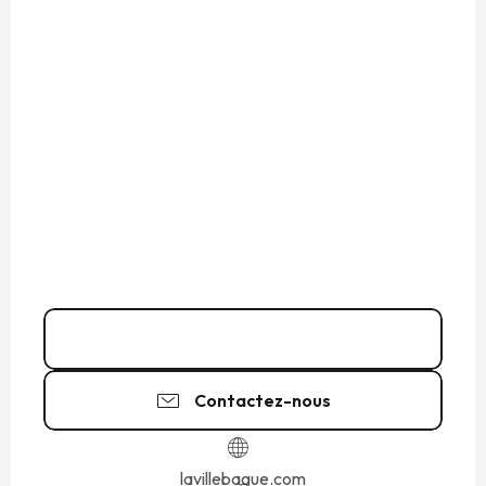
06 52 97 47
▒▒
Contactez-nous
lavillebague.com