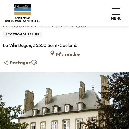
Aller
Accueil
Malouinière de la Ville Bague
au
contenu
MENU
principal
MALOUINIÈRE DE LA VILLE BAGUE
LOCATION DE SALLES
La Ville Bague, 35350 Saint-Coulomb
M'y rendre
Ajouter aux favoris
Partager