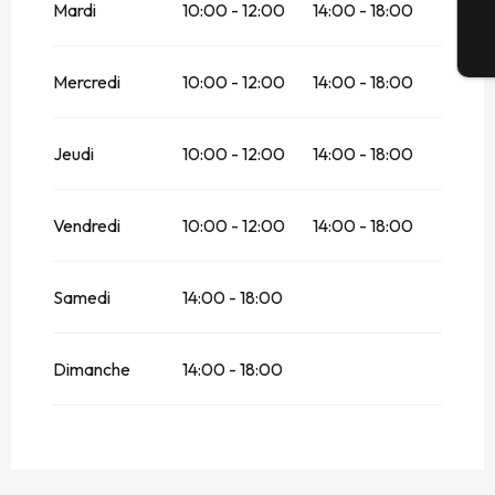
Mardi
10:00 - 12:00
14:00 - 18:00
Du
4 avril 2026
au
5 avril 2026
Bi
Mercredi
10:00 - 12:00
14:00 - 18:00
Du
6 avril 2026
au
12 avril 2026
Du
13 avril 2026
au
26 avril 2026
Jeudi
10:00 - 12:00
14:00 - 18:00
Du
27 avril 2026
au
3 mai 2026
Vendredi
10:00 - 12:00
14:00 - 18:00
Du
4 mai 2026
au
10 mai 2026
Samedi
14:00 - 18:00
Du
11 mai 2026
au
17 mai 2026
Du
1 juin 2026
au
30 juin 2026
Dimanche
14:00 - 18:00
Du
1 septembre 2026
au
18 octobre
2026
Du
19 octobre 2026
au
1 novembre
2026