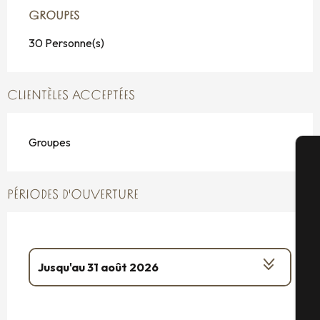
GROUPES
GROUPES
30 Personne(s)
CLIENTÈLES ACCEPTÉES
Groupes
A
PÉRIODES D'OUVERTURE
Sé
Jusqu'au
31 août 2026
G
Du
14 février 2026
au
8 mars 2026