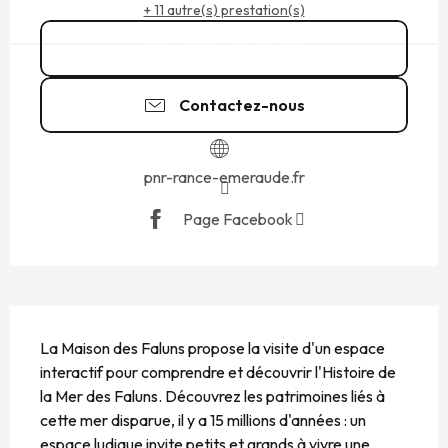
+ 11 autre(s) prestation(s)
02 96 39 93
▒▒
Contactez-nous
pnr-rance-emeraude.fr
Page Facebook
DESCRIPTION
La Maison des Faluns propose la visite d'un espace 
interactif pour comprendre et découvrir l'Histoire de 
la Mer des Faluns. Découvrez les patrimoines liés à 
cette mer disparue, il y a 15 millions d'années : un 
espace ludique invite petits et grands à vivre une 