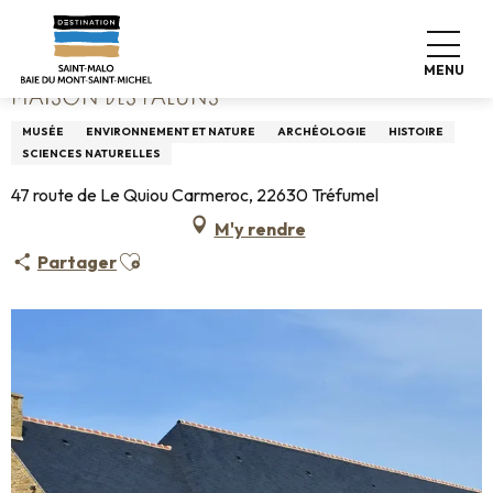
Aller
Accueil
Maison des Faluns
au
contenu
MENU
principal
MAISON DES FALUNS
MUSÉE
ENVIRONNEMENT ET NATURE
ARCHÉOLOGIE
HISTOIRE
SCIENCES NATURELLES
47 route de Le Quiou Carmeroc, 22630 Tréfumel
M'y rendre
Ajouter aux favoris
Partager