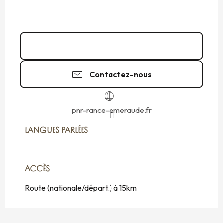
02 96 39 93
▒▒
Contactez-nous
pnr-rance-emeraude.fr
LANGUES PARLÉES
LANGUES PARLÉES
ACCÈS
ACCÈS
Route (nationale/départ.) à 15km