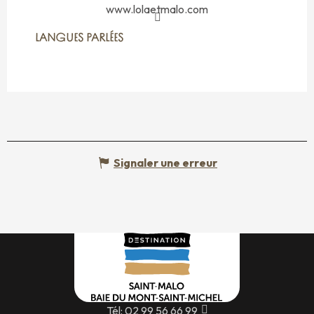
www.lolaetmalo.com
LANGUES PARLÉES
LANGUES PARLÉES
Signaler une erreur
Tél: 02 99 56 66 99