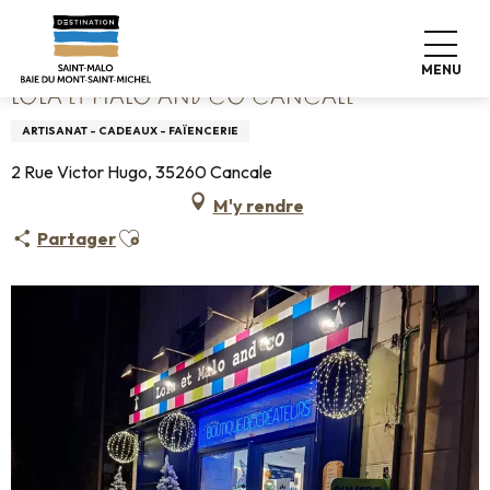
Aller
Accueil
Lola et Malo and Co Cancale
au
contenu
MENU
principal
LOLA ET MALO AND CO CANCALE
ARTISANAT - CADEAUX - FAÏENCERIE
2 Rue Victor Hugo, 35260 Cancale
M'y rendre
Ajouter aux favoris
Partager