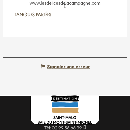
www.lesdelicesdelacampagne.com
LANGUES PARLÉES
LANGUES PARLÉES
Signaler une erreur
Tél: 02 99 56 66 99