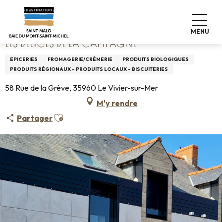
Aller
Accueil
Les délices de la campagne
au
contenu
MENU
principal
LES DÉLICES DE LA CAMPAGNE
EPICERIES
FROMAGERIE/CRÈMERIE
PRODUITS BIOLOGIQUES
PRODUITS RÉGIONAUX - PRODUITS LOCAUX - BISCUITERIES
58 Rue de la Grève, 35960 Le Vivier-sur-Mer
M'y rendre
Ajouter aux favoris
Partager