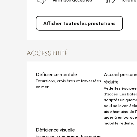
Afficher toutes les prestations
ACCESSIBILITÉ
Déficience mentale
Accueil personn
Excursions, croisières et traversées
réduite
en mer.
Vedettes équipée
d'accès. Les batea
adaptés uniquemen
peut se lever. Selo
aide humaine de l
aider à embarquer
mobilité réduite.
Déficience visuelle
Excursions, croisières et traversées