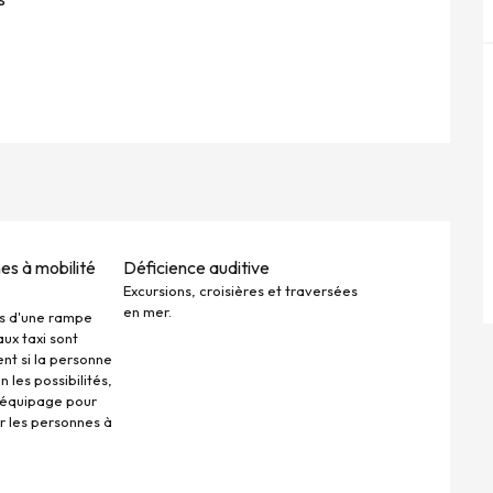
es à mobilité
Déficience auditive
Excursions, croisières et traversées
en mer.
s d'une rampe
ux taxi sont
t si la personne
n les possibilités,
'équipage pour
 les personnes à