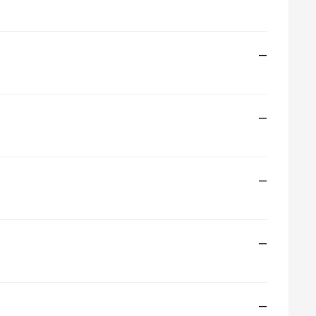
—
—
—
—
—