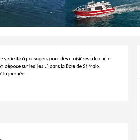
 vedette à passagers pour des croisières à la carte 
pose sur les Iles...) dans la Baie de St Malo. 
à la journée
s