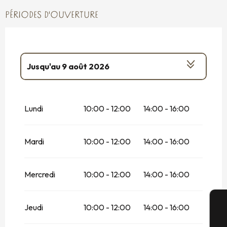
PÉRIODES D'OUVERTURE
Jusqu'au
9 août 2026
Du
6 juillet 2026
au
12 juillet 2026
Lundi
10:00 - 12:00
14:00 - 16:00
Du
13 juillet 2026
au
19 juillet 2026
Mardi
10:00 - 12:00
14:00 - 16:00
Du
20 juillet 2026
au
26 juillet 2026
Du
27 juillet 2026
au
2 août 2026
Mercredi
10:00 - 12:00
14:00 - 16:00
Du
10 août 2026
au
16 août 2026
Jeudi
10:00 - 12:00
14:00 - 16:00
Du
17 août 2026
au
23 août 2026
A