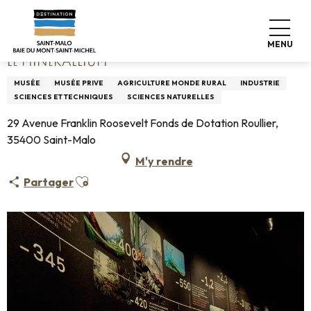
Aller
Accueil
Le Minerallium
au
contenu
MENU
principal
LE MINERALLIUM
MUSÉE
MUSÉE PRIVE
AGRICULTURE MONDE RURAL
INDUSTRIE
SCIENCES ET TECHNIQUES
SCIENCES NATURELLES
29 Avenue Franklin Roosevelt Fonds de Dotation Roullier,
35400 Saint-Malo
M'y rendre
Ajouter aux favoris
Partager