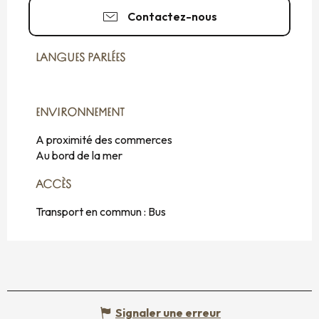
Contactez-nous
LANGUES PARLÉES
LANGUES PARLÉES
ENVIRONNEMENT
ENVIRONNEMENT
A proximité des commerces
Au bord de la mer
ACCÈS
ACCÈS
Transport en commun : Bus
Signaler une erreur