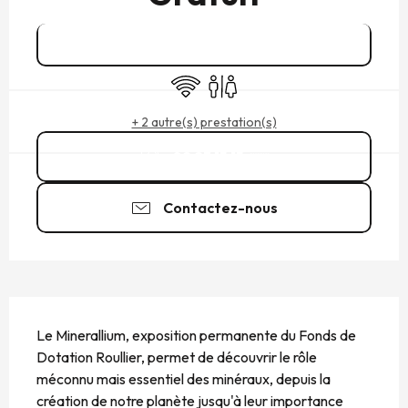
Réserver
WiFi
Toilettes
+ 2 autre(s) prestation(s)
02 23 15 15
▒▒
Contactez-nous
DESCRIPTION
Le Minerallium, exposition permanente du Fonds de 
Dotation Roullier, permet de découvrir le rôle 
méconnu mais essentiel des minéraux, depuis la 
création de notre planète jusqu'à leur importance 