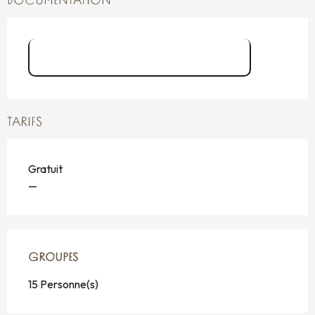
DOCUMENTATION
Documentation Le Minerallium
TARIFS
Gratuit
—
GROUPES
GROUPES
15 Personne(s)