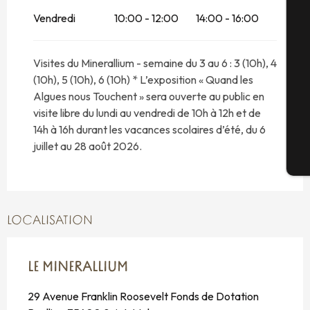
Vendredi
10:00 - 12:00
14:00 - 16:00
Du
24 août 2026
au
30 août 2026
Sé
Visites du Minerallium - semaine du 3 au 6 : 3 (10h), 4
(10h), 5 (10h), 6 (10h) * L’exposition « Quand les
Algues nous Touchent » sera ouverte au public en
G
visite libre du lundi au vendredi de 10h à 12h et de
14h à 16h durant les vacances scolaires d’été, du 6
juillet au 28 août 2026.
Bi
LOCALISATION
LE MINERALLIUM
29 Avenue Franklin Roosevelt Fonds de Dotation