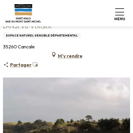
Aller
Accueil
L'Anse du Verger
au
contenu
MENU
principal
L'ANSE DU VERGER
ESPACE NATUREL SENSIBLE DÉPARTEMENTAL
35260 Cancale
M'y rendre
Ajouter aux favoris
Partager