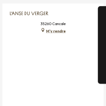
L'ANSE DU VERGER
A
35260 Cancale
M'y rendre
Sé
G
Bi