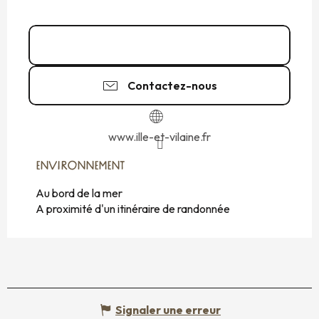
0 825 135 2
▒▒
Contactez-nous
www.ille-et-vilaine.fr
ENVIRONNEMENT
ENVIRONNEMENT
Au bord de la mer
A proximité d'un itinéraire de randonnée
Signaler une erreur