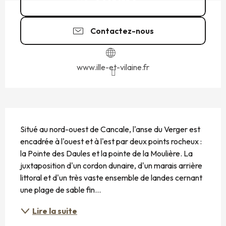
0 825 135 2
▒▒
Contactez-nous
www.ille-et-vilaine.fr
DESCRIPTION
Situé au nord-ouest de Cancale, l'anse du Verger est 
encadrée à l'ouest et à l'est par deux points rocheux : 
la Pointe des Daules et la pointe de la Moulière. La 
juxtaposition d'un cordon dunaire, d'un marais arrière 
littoral et d'un très vaste ensemble de landes cernant 
une plage de sable fin...
Lire la suite