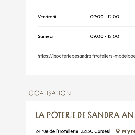
Du
27 avril 2026
au
3 juillet 2026
Vendredi
09:00 - 12:00
Du
1 septembre 2026
au
16 octobre 202
Du
17 octobre 2026
au
1 novembre 2026
Samedi
09:00 - 12:00
Du
2 novembre 2026
au
19 décembre 20
https://lapoteriedesandra.fr/ateliers-modela
LOCALISATION
LA POTERIE DE SANDRA A
24 rue de l'Hotellerie, 22130 Corseul
M'y r