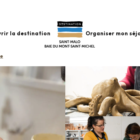
 CO
rir la destination
Organiser mon séj
re