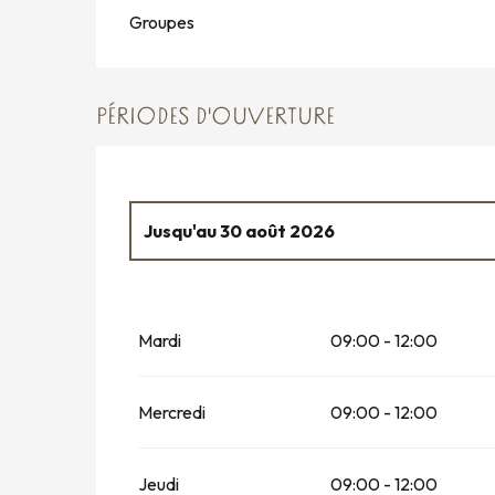
Groupes
PÉRIODES D'OUVERTURE
Jusqu'au
30 août 2026
Du
5 janvier 2026
au
13 février 2026
Mardi
09:00 - 12:00
Du
14 février 2026
au
1 mars 2026
Du
2 mars 2026
au
10 avril 2026
Mercredi
09:00 - 12:00
Du
11 avril 2026
au
27 avril 2026
Jeudi
09:00 - 12:00