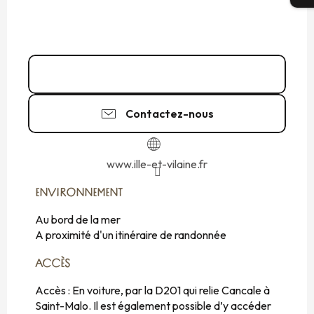
02 99 02 36
▒▒
Contactez-nous
www.ille-et-vilaine.fr
ENVIRONNEMENT
ENVIRONNEMENT
Au bord de la mer
A proximité d'un itinéraire de randonnée
ACCÈS
ACCÈS
Accès : En voiture, par la D201 qui relie Cancale à
Saint-Malo. Il est également possible d’y accéder