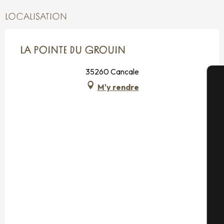
LOCALISATION
LA POINTE DU GROUIN
35260 Cancale
M'y rendre
A
Sé
G
Bi