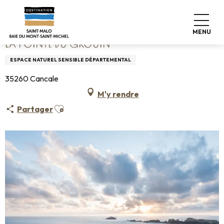
Aller
Accueil
La pointe du Grouin
au
contenu
MENU
principal
LA POINTE DU GROUIN
ESPACE NATUREL SENSIBLE DÉPARTEMENTAL
35260 Cancale
M'y rendre
Ajouter aux favoris
Partager