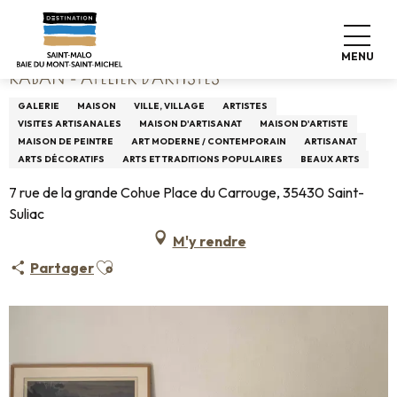
Aller
Accueil
Kabañ - Atelier d'artistes
au
contenu
MENU
principal
KABAÑ - ATELIER D'ARTISTES
GALERIE
MAISON
VILLE, VILLAGE
ARTISTES
VISITES ARTISANALES
MAISON D'ARTISANAT
MAISON D'ARTISTE
MAISON DE PEINTRE
ART MODERNE / CONTEMPORAIN
ARTISANAT
ARTS DÉCORATIFS
ARTS ET TRADITIONS POPULAIRES
BEAUX ARTS
7 rue de la grande Cohue Place du Carrouge, 35430 Saint-
Suliac
M'y rendre
Ajouter aux favoris
Partager