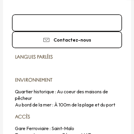
06 72 56 26
▒▒
Contactez-nous
LANGUES PARLÉES
LANGUES PARLÉES
ENVIRONNEMENT
ENVIRONNEMENT
Quartier historique :
Au coeur des maisons de
pêcheur
Au bord de la mer :
À 100m de la plage et du port
ACCÈS
ACCÈS
Gare Ferroviaire : Saint-Malo