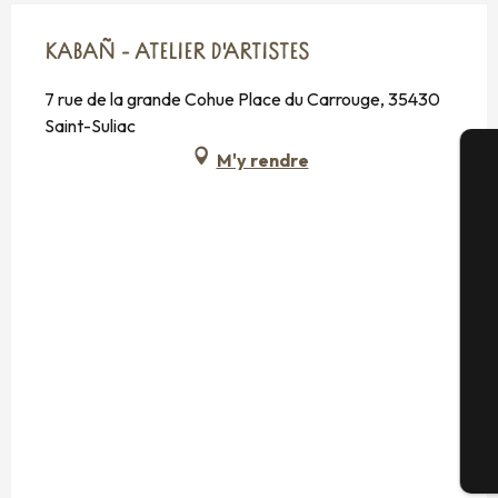
KABAÑ - ATELIER D'ARTISTES
7 rue de la grande Cohue Place du Carrouge, 35430
Saint-Suliac
M'y rendre
A
Sé
G
Bi