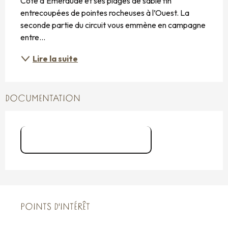
Côte d’Emeraude et ses plages de sable fin 
entrecoupées de pointes rocheuses à l’Ouest. La 
seconde partie du circuit vous emmène en campagne 
entre...
Lire la suite
DOCUMENTATION
Grand Tour de Cancale
POINTS D'INTÉRÊT
POINTS D'INTÉRÊT