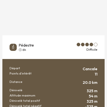
Pédestre
Difficile
6h
Départ
Cancale
INFORMATIONS PRATIQUES
Points d'intérêt
11
Distance
20.0 km
Dénivelé
325 m
Altitude maximum
54 m
Dénivelé total positif
325 m
Dénivelé total négatif
-325 m