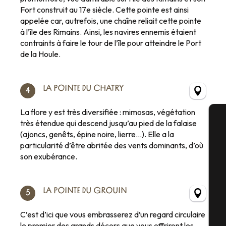
Fort construit au 17e siècle. Cette pointe est ainsi
appelée car, autrefois, une chaîne reliait cette pointe
à l’île des Rimains. Ainsi, les navires ennemis étaient
contraints à faire le tour de l’île pour atteindre le Port
de la Houle.
LA POINTE DU CHATRY
4
La flore y est très diversifiée : mimosas, végétation
très étendue qui descend jusqu’au pied de la falaise
(ajoncs, genêts, épine noire, lierre…). Elle a la
A
particularité d’être abritée des vents dominants, d’où
son exubérance.
Sé
LA POINTE DU GROUIN
5
C’est d’ici que vous embrasserez d’un regard circulaire
G
le premier des grands décors que vous offriront les