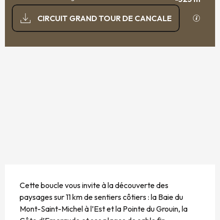
DOCUMENTATION
SECTI
CIRCUIT GRAND TOUR DE CANCALE
325 M DE DÉNIVELÉ
DÉNIVELÉ
DESCRIPTION
Cette boucle vous invite à la découverte des 
paysages sur 11 km de sentiers côtiers : la Baie du 
Mont-Saint-Michel à l’Est et la Pointe du Grouin, la 