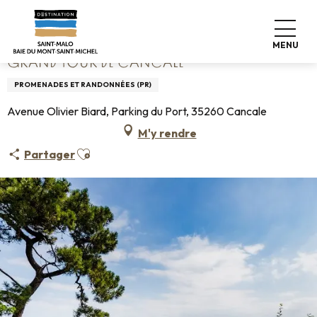
Aller
Accueil
Grand Tour de Cancale
au
contenu
MENU
principal
GRAND TOUR DE CANCALE
PROMENADES ET RANDONNÉES (PR)
Avenue Olivier Biard, Parking du Port, 35260 Cancale
M'y rendre
Ajouter aux favoris
Partager