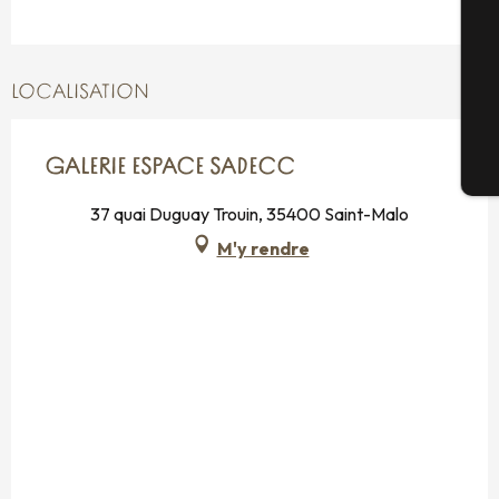
G
LOCALISATION
GALERIE ESPACE SADECC
Bi
37 quai Duguay Trouin, 35400 Saint-Malo
M'y rendre