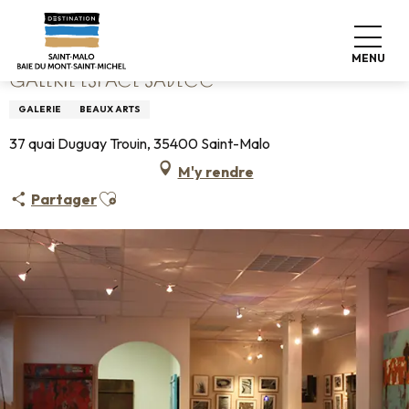
Aller
Accueil
Galerie Espace SADECC
au
contenu
MENU
principal
GALERIE ESPACE SADECC
GALERIE
BEAUX ARTS
37 quai Duguay Trouin, 35400 Saint-Malo
M'y rendre
Ajouter aux favoris
Partager