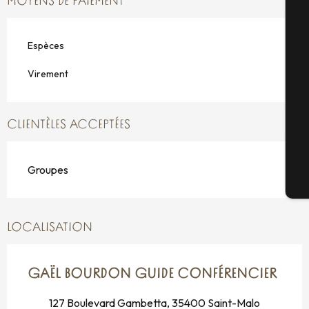
MOYENS DE PAIEMENT
A
Espèces
Sé
Virement
CLIENTÈLES ACCEPTÉES
G
Groupes
Bi
LOCALISATION
GAËL BOURDON GUIDE CONFÉRENCIER
127 Boulevard Gambetta, 35400 Saint-Malo