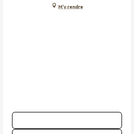
M'y rendre
06 42 65 60
▒▒