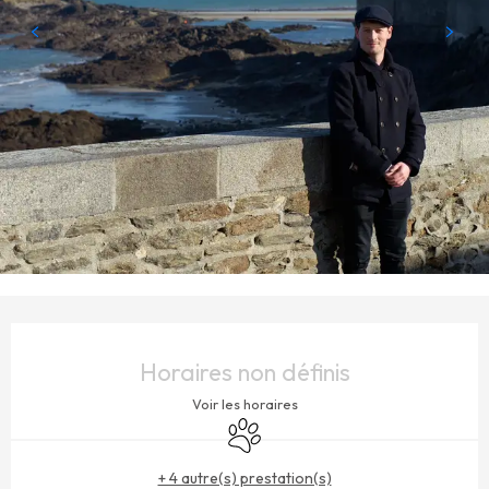
OUVERTURE ET COORDONNÉES
Horaires non définis
Voir les horaires
Animaux acceptés
+ 4 autre(s) prestation(s)