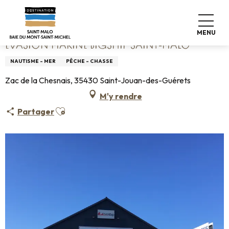
Aller
Accueil
Evasion Marine Bigship Saint-Malo
au
contenu
MENU
principal
EVASION MARINE BIGSHIP SAINT-MALO
NAUTISME - MER
PÊCHE - CHASSE
Zac de la Chesnais, 35430 Saint-Jouan-des-Guérets
M'y rendre
Ajouter aux favoris
Partager