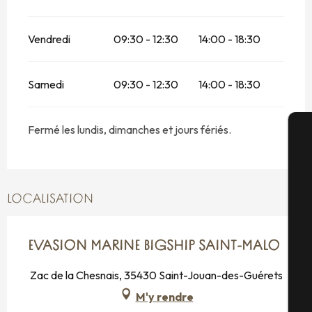
Vendredi
09:30 - 12:30
14:00 - 18:30
Samedi
09:30 - 12:30
14:00 - 18:30
Fermé les lundis, dimanches et jours fériés.
A
LOCALISATION
Sé
EVASION MARINE BIGSHIP SAINT-MALO
G
Zac de la Chesnais, 35430 Saint-Jouan-des-Guérets
M'y rendre