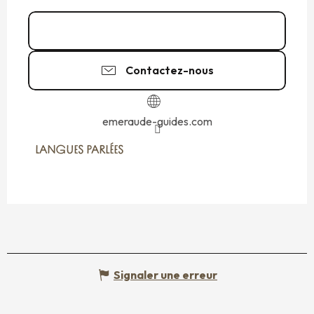
02 99 40 93
▒▒
Contactez-nous
emeraude-guides.com
LANGUES PARLÉES
LANGUES PARLÉES
Signaler une erreur