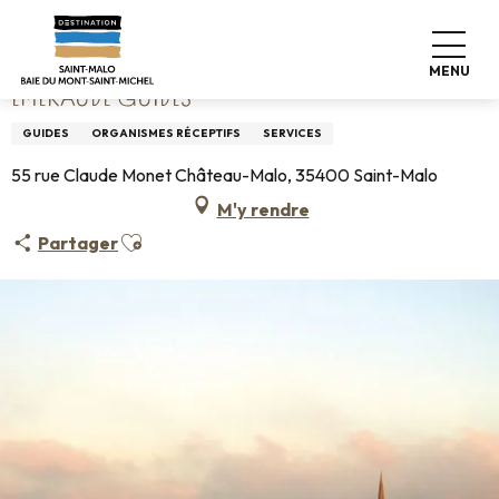
Aller
Accueil
Emeraude Guides
au
contenu
MENU
principal
EMERAUDE GUIDES
GUIDES
ORGANISMES RÉCEPTIFS
SERVICES
55 rue Claude Monet Château-Malo, 35400 Saint-Malo
M'y rendre
Ajouter aux favoris
Partager