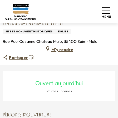
Aller
Accueil
Église Saint-Barthélémy
au
contenu
MENU
principal
ÉGLISE SAINT-BARTHÉLÉMY
SITE ET MONUMENT HISTORIQUES
EGLISE
Rue Paul Cézanne Chateau Malo, 35400 Saint-Malo
M'y rendre
Ajouter aux favoris
Partager
OUVERTURE ET COORDONNÉES
Ouvert aujourd'hui
Voir les horaires
PÉRIODES D'OUVERTURE