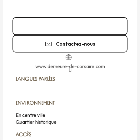
02 99 56 09
▒▒
Contactez-nous
www.demeure-de-corsaire.com
LANGUES PARLÉES
LANGUES PARLÉES
ENVIRONNEMENT
ENVIRONNEMENT
En centre ville
Quartier historique
ACCÈS
ACCÈS