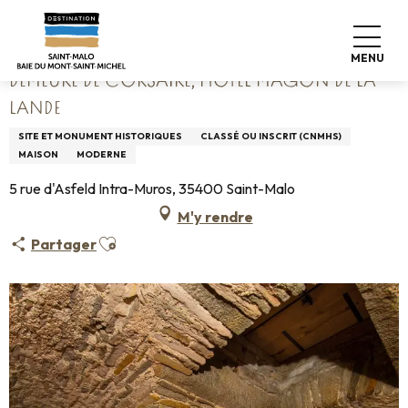
Aller
Accueil
Demeure de Corsaire, Hôtel Magon de La Lande
au
contenu
MENU
principal
DEMEURE DE CORSAIRE, HÔTEL MAGON DE LA
LANDE
SITE ET MONUMENT HISTORIQUES
CLASSÉ OU INSCRIT (CNMHS)
MAISON
MODERNE
5 rue d'Asfeld Intra-Muros, 35400 Saint-Malo
M'y rendre
Ajouter aux favoris
Partager