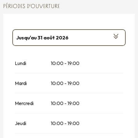
PÉRIODES D'OUVERTURE
Jusqu'au
31 août 2026
Du
30 mars 2026
au
5 avril 2026
Lundi
10:00 - 19:00
Du
6 avril 2026
au
12 avril 2026
Mardi
10:00 - 19:00
Du
13 avril 2026
au
26 avril 2026
Du
27 avril 2026
au
3 mai 2026
Mercredi
10:00 - 19:00
Du
4 mai 2026
au
10 mai 2026
Jeudi
10:00 - 19:00
Du
11 mai 2026
au
17 mai 2026