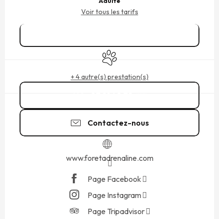
Adulte
Voir tous les tarifs
Réserver
Animaux acceptés
+ 4 autre(s) prestation(s)
07 81 40 78
▒▒
Contactez-nous
www.foretadrenaline.com
Page Facebook
Page Instagram
Page Tripadvisor