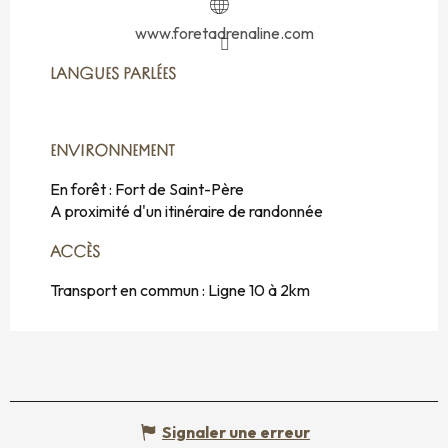
www.foretadrenaline.com
LANGUES PARLÉES
LANGUES PARLÉES
ENVIRONNEMENT
ENVIRONNEMENT
En forêt :
Fort de Saint-Père
A proximité d'un itinéraire de randonnée
ACCÈS
ACCÈS
Transport en commun : Ligne 10 à 2km
Signaler une erreur