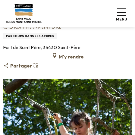
Aller
Accueil
Corsaire Aventure
au
contenu
MENU
principal
CORSAIRE AVENTURE
PARCOURS DANS LES ARBRES
Fort de Saint Père, 35430 Saint-Père
M'y rendre
Ajouter aux favoris
Partager