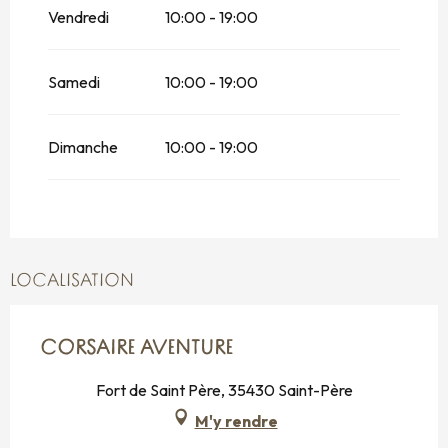
Vendredi
10:00 - 19:00
Du
18 mai 2026
au
24 mai 2026
Du
25 mai 2026
au
31 mai 2026
Samedi
10:00 - 19:00
Du
1 juin 2026
au
5 juillet 2026
Dimanche
10:00 - 19:00
Du
1 septembre 2026
au
4 octobre
2026
Du
5 octobre 2026
au
18 octobre 2026
Du
19 octobre 2026
au
24 octobre
LOCALISATION
2026
Du
25 octobre 2026
au
1 novembre
2026
CORSAIRE AVENTURE
Fort de Saint Père, 35430 Saint-Père
M'y rendre