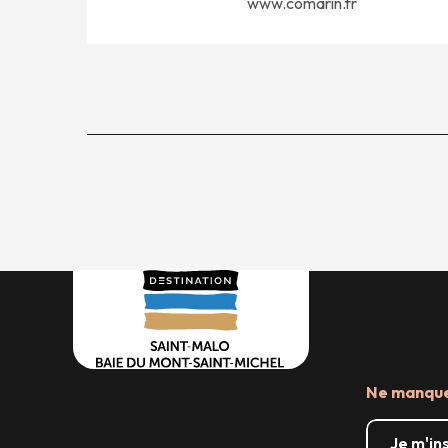
www.comarin.fr
Ne manquez
Je m'in