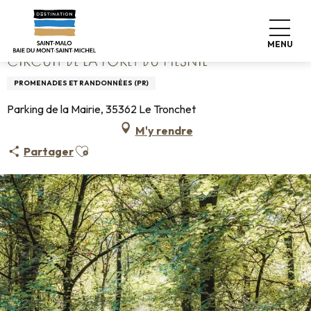
Aller
Accueil
Circuit de la Forêt du Mesnil
au
contenu
MENU
principal
CIRCUIT DE LA FORÊT DU MESNIL
PROMENADES ET RANDONNÉES (PR)
Parking de la Mairie, 35362 Le Tronchet
M'y rendre
Ajouter aux favoris
Partager