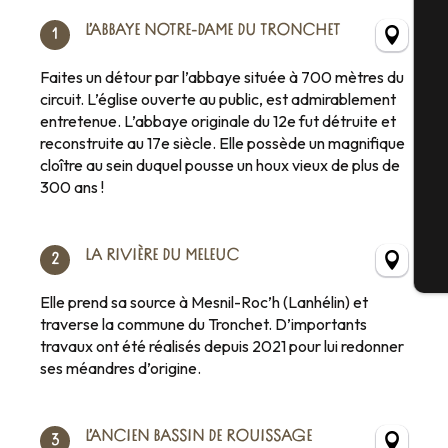
A
L’ABBAYE NOTRE-DAME DU TRONCHET
1
Faites un détour par l’abbaye située à 700 mètres du
circuit. L’église ouverte au public, est admirablement
Sé
entretenue. L’abbaye originale du 12e fut détruite et
reconstruite au 17e siècle. Elle possède un magnifique
cloître au sein duquel pousse un houx vieux de plus de
300 ans !
G
LA RIVIÈRE DU MELEUC
2
Bi
Elle prend sa source à Mesnil-Roc’h (Lanhélin) et
traverse la commune du Tronchet. D’importants
travaux ont été réalisés depuis 2021 pour lui redonner
ses méandres d’origine.
L’ANCIEN BASSIN DE ROUISSAGE
3