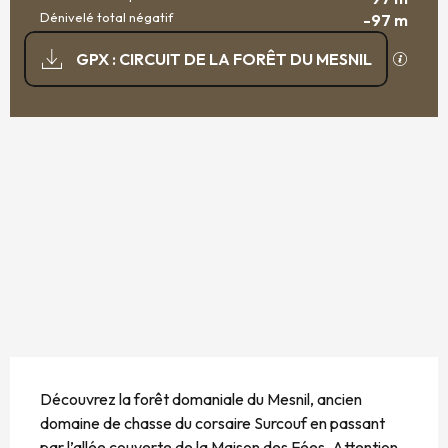
Dénivelé total négatif
-97 m
DOCUMENTATION
SECTI
GPX : CIRCUIT DE LA FORÊT DU MESNIL
97 M DE DÉNIVELÉ
DÉNIVELÉ
DESCRIPTION
Découvrez la forêt domaniale du Mesnil, ancien 
domaine de chasse du corsaire Surcouf en passant 
par l’allée couverte de la Maison des Fées. Attention, 