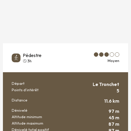
Pédestre
Moyen
3h
Départ
Le Tronchet
INFORMATIONS PRATIQUES
Points d'intérêt
5
Distance
11.6 km
Dénivelé
97 m
Altitude minimum
45 m
Altitude maximum
87 m
Dénivelé total positif
97 m