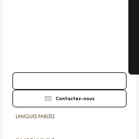
Sé
G
Bi
06 71 41 65
▒▒
Contactez-nous
LANGUES PARLÉES
LANGUES PARLÉES