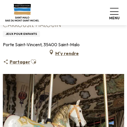
Aller
Accueil
Carrousel Malouin
au
contenu
MENU
principal
CARROUSEL MALOUIN
JEUX POUR ENFANTS
Porte Saint-Vincent, 35400 Saint-Malo
M'y rendre
Ajouter aux favoris
Partager