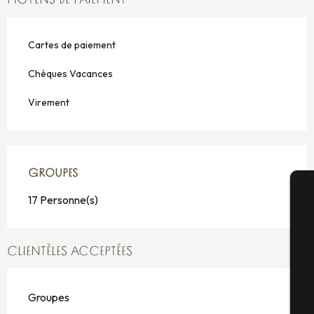
MOYENS DE PAIEMENT
Cartes de paiement
Chèques Vacances
Virement
GROUPES
GROUPES
17 Personne(s)
A
CLIENTÈLES ACCEPTÉES
Sé
Groupes