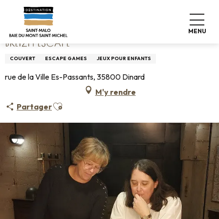
Aller
Accueil
Breizh Escape
au
contenu
MENU
principal
BREIZH ESCAPE
COUVERT
ESCAPE GAMES
JEUX POUR ENFANTS
rue de la Ville Es-Passants, 35800 Dinard
M'y rendre
Ajouter aux favoris
Partager