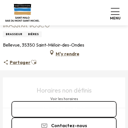
Aller
Accueil
Brasserie Bosco
au
contenu
MENU
principal
BRASSERIE BOSCO
BRASSEUR
BIÈRES
Bellevue, 35350 Saint-Méloir-des-Ondes
M'y rendre
Ajouter aux favoris
Partager
OUVERTURE ET COORDONNÉES
Horaires non définis
Voir les horaires
09 53 66 51
▒▒
Contactez-nous