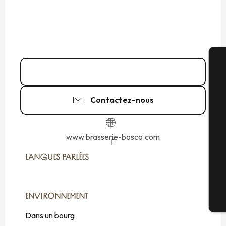
09 53 66 51
▒▒
A
Contactez-nous
Sé
www.brasserie-bosco.com
LANGUES PARLÉES
LANGUES PARLÉES
G
ENVIRONNEMENT
ENVIRONNEMENT
Bi
Dans un bourg