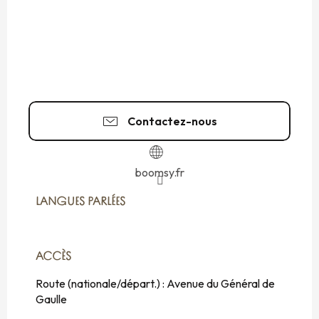
Contactez-nous
boomsy.fr
LANGUES PARLÉES
LANGUES PARLÉES
ACCÈS
ACCÈS
Route (nationale/départ.) : Avenue du Général de
Gaulle