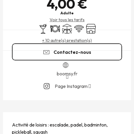
4,00 €
Adulte
Voir tous les tarifs
Bar / Buvette
Restaurant
Terrasse
WiFi
Boutique
+ 10 autre(s) prestation(s)
Contactez-nous
boomsy.fr
Page Instagram
DESCRIPTION
Activité de loisirs : escalade, padel, badminton, 
pickleball, squash