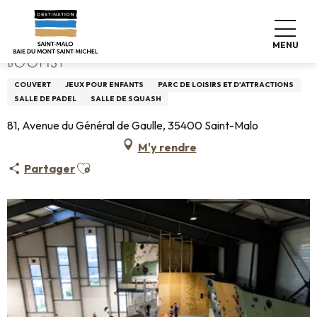
Aller
Accueil
BOOMSY
au
contenu
MENU
principal
BOOMSY
COUVERT
JEUX POUR ENFANTS
PARC DE LOISIRS ET D'ATTRACTIONS
SALLE DE PADEL
SALLE DE SQUASH
81, Avenue du Général de Gaulle, 35400 Saint-Malo
M'y rendre
Ajouter aux favoris
Partager