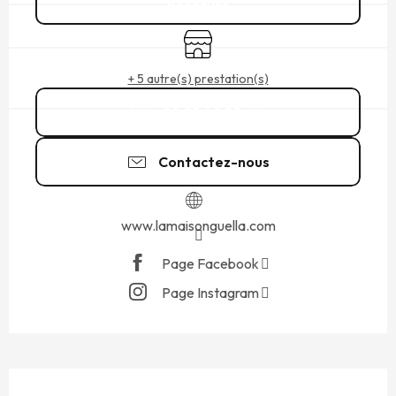
Réserver
Boutique
+ 5 autre(s) prestation(s)
02 99 40 83
▒▒
Contactez-nous
www.lamaisonguella.com
Page Facebook
Page Instagram
DESCRIPTION