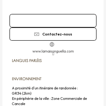
02 99 40 83
▒▒
Contactez-nous
www.lamaisonguella.com
LANGUES PARLÉES
LANGUES PARLÉES
ENVIRONNEMENT
ENVIRONNEMENT
A proximité d'un itinéraire de randonnée :
GR34
(2km)
En périphérie de la ville :
Zone Commerciale de
Cancale