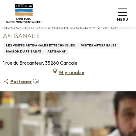
Aller
Accueil
Biscuiterie la Maison Guella - Visites artisanales
au
contenu
MENU
principal
BISCUITERIE LA MAISON GUELLA - VISITES
ARTISANALES
LES VISITES ARTISANALES ET TECHNIQUES
VISITES ARTISANALES
MAISON D'ARTISANAT
ARTISANAT
1 rue du Brocanteur, 35260 Cancale
M'y rendre
Ajouter aux favoris
Partager