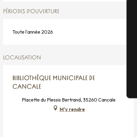
PÉRIODES D'OUVERTURE
A
Toute l'année 2026
Sé
LOCALISATION
G
BIBLIOTHÈQUE MUNICIPALE DE
CANCALE
Bi
Placette du Plessis Bertrand, 35260 Cancale
M'y rendre