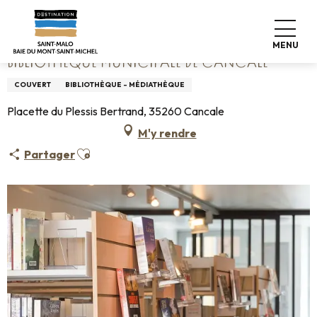
Aller
Accueil
Bibliothèque municipale de Cancale
au
contenu
MENU
principal
BIBLIOTHÈQUE MUNICIPALE DE CANCALE
COUVERT
BIBLIOTHÈQUE - MÉDIATHÈQUE
Placette du Plessis Bertrand, 35260 Cancale
M'y rendre
Ajouter aux favoris
Partager