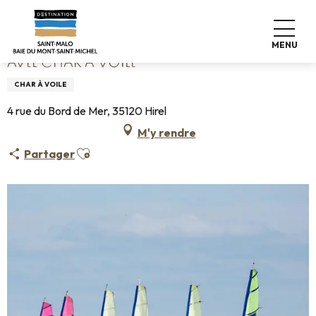
Aller
Accueil
Avel Char à Voile
au
contenu
MENU
principal
AVEL CHAR À VOILE
CHAR À VOILE
4 rue du Bord de Mer, 35120 Hirel
M'y rendre
Ajouter aux favoris
Partager