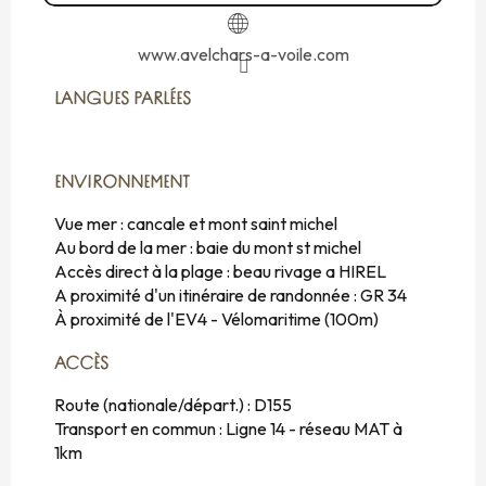
www.avelchars-a-voile.com
LANGUES PARLÉES
LANGUES PARLÉES
ENVIRONNEMENT
ENVIRONNEMENT
Vue mer :
cancale et mont saint michel
Au bord de la mer :
baie du mont st michel
Accès direct à la plage :
beau rivage a HIREL
A proximité d'un itinéraire de randonnée :
GR 34
À proximité de l'EV4 - Vélomaritime
(100m)
ACCÈS
ACCÈS
Route (nationale/départ.) : D155
Transport en commun : Ligne 14 - réseau MAT à
1km