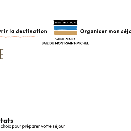
rsaire
Hébergements autour de Saint-Malo et les bords de Ran
UTOUR DE SAINT-MA
rir la destination
Organiser mon séj
E
ltats
 choix pour préparer votre séjour