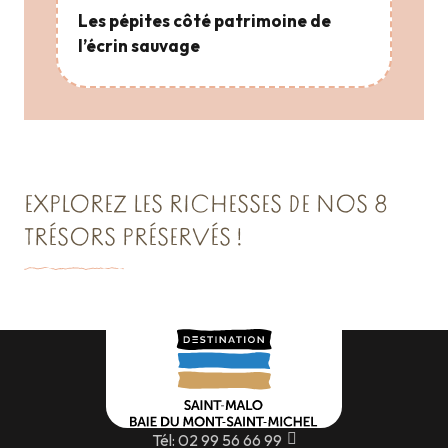
Les pépites côté patrimoine de
l’écrin sauvage
EXPLOREZ LES RICHESSES DE NOS 8
TRÉSORS PRÉSERVÉS !
VISITER SAINT-MALO :
TRÉSOR N°2
TRÉSOR N°3
L’Or de la Baie du Mont-Saint-Michel
Cancale & Les Perles de la Côte
Saint Malo Le Bijou Corsaire
Lire la suite
Lire la suite
Lire la suite
Tél: 02 99 56 66 99