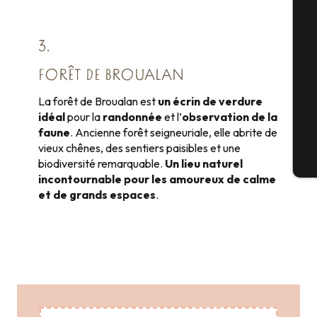
3.
Sé
FORÊT DE BROUALAN
La forêt de Broualan est
un écrin de verdure
G
idéal
pour la
randonnée
et l’
observation de la
faune
. Ancienne forêt seigneuriale, elle abrite de
vieux chênes, des sentiers paisibles et une
biodiversité remarquable.
Un lieu naturel
Bi
incontournable pour les amoureux de calme
et de grands espaces
.