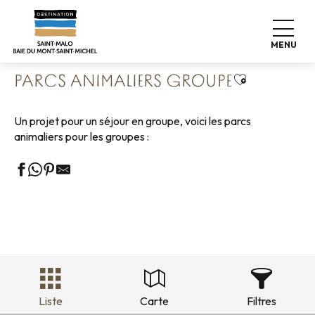
Aller
Accueil
Groupes
Loisirs Groupes
au
Parcs animaliers groupe
contenu
MENU
principal
Ajouter aux 
PARCS ANIMALIERS GROUPE
Un projet pour un séjour en groupe, voici les parcs
animaliers pour les groupes :
Liste
Carte
Filtres