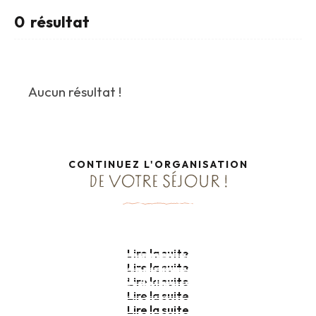
0
résultat
Aucun résultat !
CONTINUEZ L'ORGANISATION
DE VOTRE SÉJOUR !
Voiliers traditionnels groupe
Promenades en mer groupe
Cours de cuisine groupe
Lire la suite
Balades commentées groupe
Lire la suite
Activités nautiques groupe
Lire la suite
Activités de loisirs groupe
Lire la suite
Lire la suite