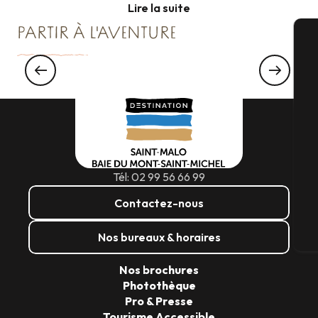
Lire la suite
PARTIR À L'AVENTURE
A
Une visite guidée à Combourg
Sé
Tél: 02 99 56 66 99
G
Contactez-nous
Nos bureaux & horaires
Bi
Nos brochures
Photothèque
Pro & Presse
Tourisme Accessible