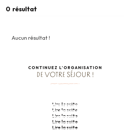
0
résultat
Aucun résultat !
CONTINUEZ L'ORGANISATION
DE VOTRE SÉJOUR !
Activités nautiques groupe
Parcs animaliers groupe
Promenades en mer groupe
Lire la suite
Voiliers traditionnels groupe
Lire la suite
Cours de cuisine groupe
Lire la suite
Balades commentées groupe
Lire la suite
Lire la suite