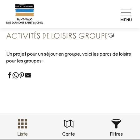
Aller
Accueil
Groupes
Loisirs Groupes
au
Activités de loisirs groupe
contenu
MENU
principal
Ajouter au
ACTIVITÉS DE LOISIRS GROUPE
Un projet pour un séjour en groupe, voici les parcs de loisirs
pour les groupes :
Liste
Carte
Filtres