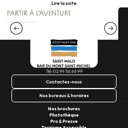
Lire la suite
PARTIR À L'AVENTURE
A
Pétole & Paddle à Port Mer
Sé
Tél: 02 99 56 66 99
G
Contactez-nous
Nos bureaux & horaires
Bi
Nos brochures
Photothèque
Pro & Presse
Tourisme Accessible