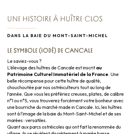
UNE HISTOIRE À HUÎTRE CLOS
DANS LA BAIE DU MONT-SAINT-MICHEL
LE SYMBOLE (IODÉ) DE CANCALE
Le saviez-vous ?
L’élevage des huîtres de Cancale est inscrit
au
Patrimoine Culturel Immatériel de la France
. Une
belle récompense pour cette huître de qualité,
chouchoutée par nos ostréiculteurs tout au long de
l’année. Que vous les préfériez creuses, plates, de calibre
n°1 ou n°5, vous trouverez forcément votre bonheur avec
une bourriche du marché made in Cancale. Ici, les huîtres
sont à l’image de la baie du Mont-Saint-Michel et de ses
marées : versatiles.
Quant aux parcs ostréicoles qui ont fait la renommée du
village, ils se révèlent discrètement à marée basse.