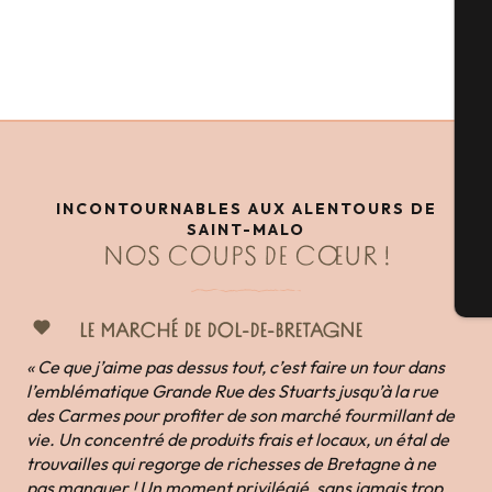
A
Sé
G
INCONTOURNABLES AUX ALENTOURS DE
SAINT-MALO
NOS COUPS DE CŒUR !
Bi
LE MARCHÉ DE DOL-DE-BRETAGNE
« Ce que j’aime pas dessus tout, c’est faire un tour dans
l’emblématique Grande Rue des Stuarts jusqu’à la rue
des Carmes pour profiter de son marché fourmillant de
vie. Un concentré de produits frais et locaux, un étal de
trouvailles qui regorge de richesses de Bretagne à ne
pas manquer ! Un moment privilégié, sans jamais trop