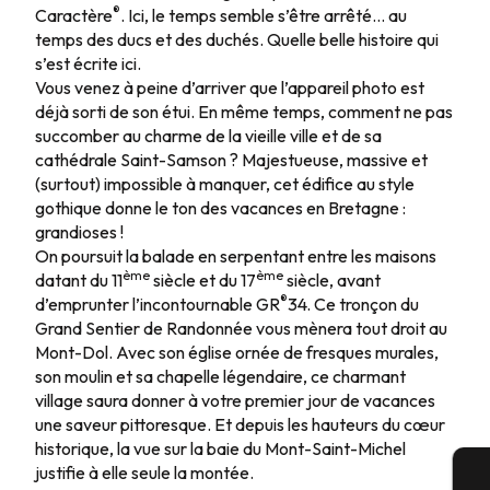
®
Caractère
. Ici, le temps semble s’être arrêté… au
Jour 7
temps des ducs et des duchés. Quelle belle histoire qui
s’est écrite ici.
Vous venez à peine d’arriver que l’appareil photo est
déjà sorti de son étui. En même temps, comment ne pas
succomber au charme de la vieille ville et de sa
cathédrale Saint-Samson ? Majestueuse, massive et
(surtout) impossible à manquer, cet édifice au style
gothique donne le ton des vacances en Bretagne :
grandioses !
On poursuit la balade en serpentant entre les maisons
ème
ème
datant du 11
siècle et du 17
siècle, avant
®
d’emprunter l’incontournable GR
34. Ce tronçon du
Grand Sentier de Randonnée vous mènera tout droit au
Mont-Dol. Avec son église ornée de fresques murales,
son moulin et sa chapelle légendaire, ce charmant
village saura donner à votre premier jour de vacances
une saveur pittoresque. Et depuis les hauteurs du cœur
historique, la vue sur la baie du Mont-Saint-Michel
justifie à elle seule la montée.