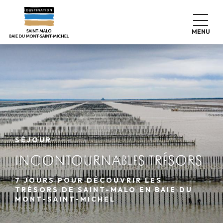
Aller
au
contenu
MENU
principal
SÉJOUR
INCONTOURNABLES TRÉSORS
7 JOURS POUR DÉCOUVRIR LES
TRÉSORS DE SAINT-MALO EN BAIE DU
MONT-SAINT-MICHEL