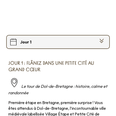
Jour 1
Jour 2
JOUR 1 : FLÂNEZ DANS UNE PETITE CITÉ AU
Jour 3
GRAND CŒUR
Jour 4
Le tour de Dol-de-Bretagne : histoire, calme et
randonnée
Jour 5
Première étape en Bretagne, première surprise ! Vous
Jour 6
êtes attendus à Dol-de-Bretagne, l’incontournable ville
médiévale labellisée Village Étape et Petite Cité de