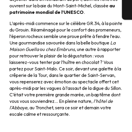
ouvrent sur la baie du Mont-Saint-Michel, classée
au
patrimoine mondial de l’UNESCO
.
Bi
L’après-midi commence sur le célèbre GR.34, à la pointe
du Grouin. Réaménagé pour le confort des promeneurs,
l’éperon rocheux semble une proue prête à fendre l’eau.
Une gourmandise savourée dans la belle boutique
La
Maison Guella
ou
chez Embruns
, une autre à rapporter
pour retrouver le plaisir de la dégustation : vous
laisserez-vous tenter par l’huître en chocolat ? Vous
partez pour Saint-Malo. Ce soir, devant une galette à la
crêperie de la Tour, dans le quartier de Saint-Servan,
vous repenserez avec émotion au spectacle offert cet
après-midi par les vagues à l’assaut de la digue du Sillon.
C’était votre première grande marée, un baptême dont
vous vous souviendrez… En pleine nature,
l’hôtel de
l’Abbaye
, au Tronchet, sera ce soir et demain votre
escale calme et ressourçante.