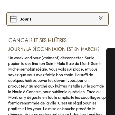
Jour 1
Jour 2
CANCALE ET SES HUÎTRES
Jour 3
JOUR 1 : LA DÉCONNEXION EST EN MARCHE
Un week-end pour (vraiment) déconnecter. Sur le
papier, la destination Saint-Malo Baie du Mont-Saint-
A
Michel semblait idéale. Vous voilà sur place, et vous
savez que vous avez fait le bon choix. Il a suffi de
quelques huîtres ouvertes devant vous, par un
Sé
producteur au marché aux huîtres installé sur le port de
la Houle à Cancale, pour oublier le quotidien. Face au
Mont, on y déguste en toute simplicité les coquillages qui
font la renommée de la ville. C’est un régal pour les
G
papilles et les yeux. La mise en bouche précède le
déjeuner dans un restaurant du port, dont les fenêtres