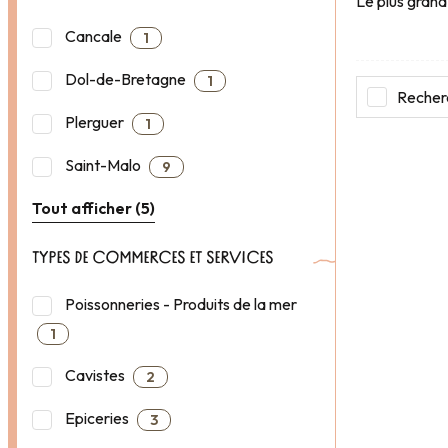
Le plus grand
Cancale
1
Dol-de-Bretagne
1
Recherc
Plerguer
1
Saint-Malo
9
Tout afficher (5)
TYPES DE COMMERCES ET SERVICES
Poissonneries - Produits de la mer
1
Cavistes
2
Epiceries
3