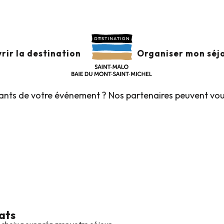
x d’Affaires
IRES
Ajouter aux favoris
rir la destination
Organiser mon séj
ipants de votre événement ? Nos partenaires peuvent vou
ats