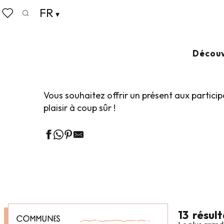
Aller
FR
Accueil
Affaires
Nos partenaires Affaires
Cadeau
au
Recherche
Voir les favoris
contenu
principal
CADEAUX D’AFFA
Découv
Vous souhaitez offrir un présent aux partic
plaisir à coup sûr !
13
résult
COMMUNES