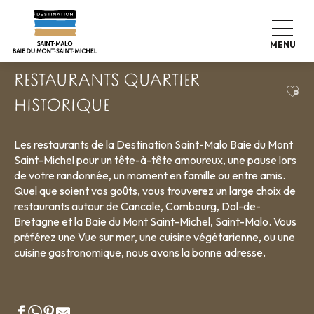
Aller
Accueil
Vivre comme chez nous
Où manger
au
Restaurants
Restaurants quartier historique
contenu
MENU
principal
RESTAURANTS QUARTIER
Ajou
HISTORIQUE
Les restaurants de la Destination Saint-Malo Baie du Mont
Saint-Michel pour un tête-à-tête amoureux, une pause lors
de votre randonnée, un moment en famille ou entre amis.
Quel que soient vos goûts, vous trouverez un large choix de
restaurants autour de Cancale, Combourg, Dol-de-
Bretagne et la Baie du Mont Saint-Michel, Saint-Malo. Vous
préférez une Vue sur mer, une cuisine végétarienne, ou une
cuisine gastronomique, nous avons la bonne adresse.