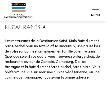
Aller
Accueil
Vivre comme chez nous
Où manger
au
Restaurants
contenu
MENU
principal
Ajouter aux favoris
RESTAURANTS
Les restaurants de la Destination Saint-Malo Baie du Mont
Saint-Michel pour un tête-à-tête amoureux, une pause lors
de votre randonnée, un moment en famille ou entre amis.
Quel que soient vos goûts, vous trouverez un large choix de
restaurants autour de Cancale, Combourg, Dol-de-
Bretagne et la Baie du Mont Saint-Michel, Saint-Malo. Vous
préférez une Vue sur mer, une cuisine végétarienne, ou une
cuisine gastronomique, nous avons la bonne adresse.
Restaurants vue mer
Restaurants au vert