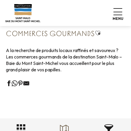
Aller
Accueil
Vivre comme chez nous
Où manger
au
Commerces Gourmands
contenu
MENU
principal
Ajouter aux f
COMMERCES GOURMANDS
A la recherche de produits locaux raffinés et savoureux ?
Les commerces gourmands de la destination Saint-Malo –
Baie du Mont Saint-Michel vous accueillent pour le plus
grand plaisir de vos papilles.