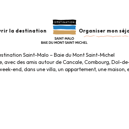
e vacances
Locations de vacances bord de mer
VACANCES BORD DE
rir la destination
Organiser mon séj
stination Saint-Malo – Baie du Mont Saint-Michel
e, avec des amis autour de Cancale, Combourg, Dol-de-
 week-end, dans une villa, un appartement, une maison, e