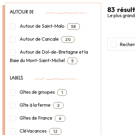
83
résul
AUTOUR DE
Le plus grand
Autour de Saint-Malo
58
Autour de Cancale
20
Recherc
Autour de Dol-de-Bretagne et la
Baie du Mont-Saint-Michel
5
LABELS
Gîtes de groupes
1
Gîte à la ferme
2
Gîtes de France
6
CléVacances
12