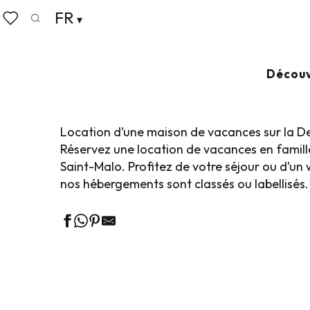
Aller
FR
Accueil
Poser ses valises
Où dormir
Locations d
au
Recherche
Voir les favoris
contenu
principal
LOCATIONS DE 
Découv
Location d’une maison de vacances sur la De
Réservez une location de vacances en famill
Saint-Malo. Profitez de votre séjour ou d’un
nos hébergements sont classés ou labellisés.