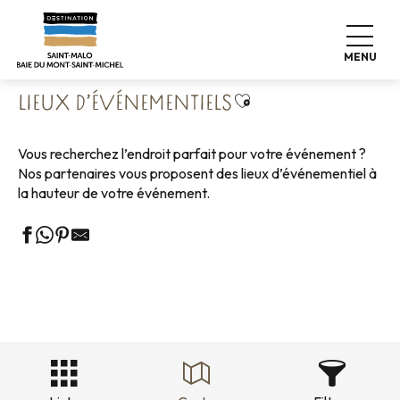
Aller
Accueil
Affaires
Nos partenaires Affaires
au
Lieux d’événementiels
contenu
MENU
principal
Ajouter aux favoris
LIEUX D’ÉVÉNEMENTIELS
Vous recherchez l’endroit parfait pour votre événement ?
Nos partenaires vous proposent des lieux d’événementiel à
la hauteur de votre événement.